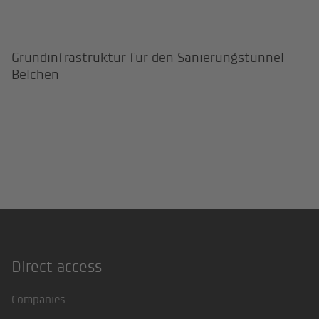
Grundinfrastruktur für den Sanie
Grundinfrastruktur für den Sanierungstunnel
Belchen
Direct access
Footer
Companies